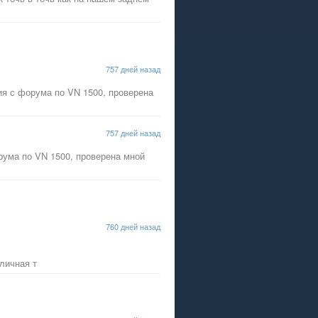
757 дней назад
я с форума по VN 1500, проверена
757 дней назад
ума по VN 1500, проверена мной
760 дней назад
иличная т