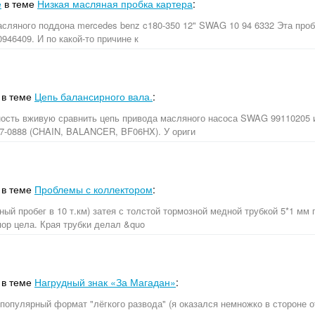
е
в теме
Низкая масляная пробка картера
:
асляного поддона mercedes benz c180-350 12" SWAG 10 94 6332 Эта про
46409. И по какой-то причине к
в теме
Цепь балансирного вала.
:
ость вживую сравнить цепь привода масляного насоса SWAG 99110205 и
57-0888 (CHAIN, BALANCER, BF06HX). У ориги
в теме
Проблемы с коллектором
:
ьный пробег в 10 т.км) затея с толстой тормозной медной трубкой 5*1 мм 
ор цела. Края трубки делал &quo
в теме
Нагрудный знак «За Магадан»
:
 популярный формат "лёгкого развода" (я оказался немножко в стороне 