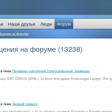
ьи
Наши друзья
Люди
Форум
бщения на форуме
ения на форуме (13238)
в теме
Пружины сцепления сток/усиленные, размеры
:
ые): EBC CSK010 (2008+) За фото благодарю Александра Lepage. Эти п
в теме
Задний тормоз
:
ь про ремкомплект): + от 4х тактных скутеров 50 кубовых Размер резино