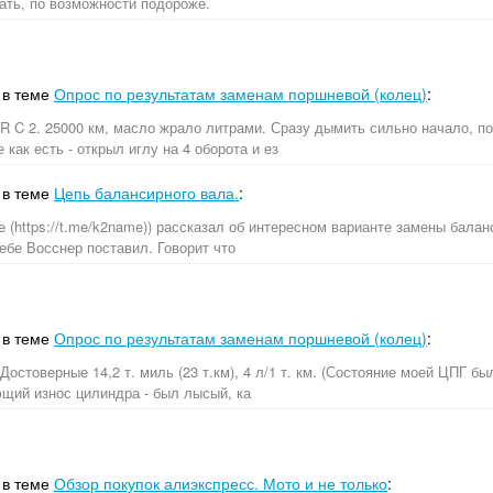
ать, по возможности подороже.
в теме
Опрос по результатам заменам поршневой (колец)
:
LR C 2. 25000 км, масло жрало литрами. Сразу дымить сильно начало, п
 как есть - открыл иглу на 4 оборота и ез
в теме
Цепь балансирного вала.
:
 (https://t.me/k2name)) рассказал об интересном варианте замены балан
себе Восснер поставил. Говорит что
в теме
Опрос по результатам заменам поршневой (колец)
:
 Достоверные 14,2 т. миль (23 т.км), 4 л/1 т. км. (Состояние моей ЦПГ 
ющий износ цилиндра - был лысый, ка
в теме
Обзор покупок алиэкспресс. Мото и не только
: