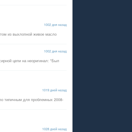
1002 дня назад
отом из выхлопной живое масло
1002 дня назад
сирной цепи на неоригинал: "Был
1019 дней назад
было типичным для проблемных 2008-
1028 дней назад