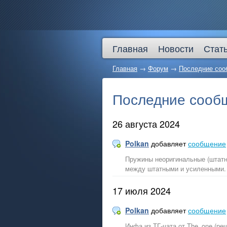
Главная
Новости
Стат
Главная
→
Форум
→
Последние соо
Последние сообщ
26 августа 2024
Polkan
добавляет
сообщение
Пружины неоригинальные (штатн
между штатными и усиленными.
17 июля 2024
Polkan
добавляет
сообщение
Инфа из ТГ-чата от The_one (реч