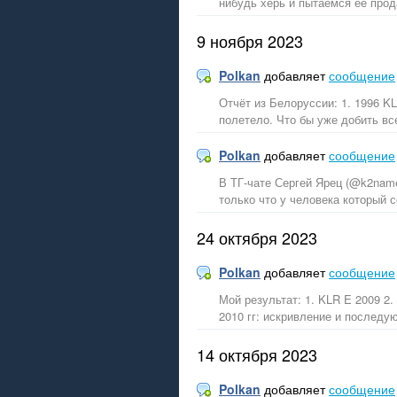
нибудь херь и пытаемся её прод
9 ноября 2023
Polkan
добавляет
сообщение
Отчёт из Белоруссии: 1. 1996 K
полетело. Что бы уже добить все
Polkan
добавляет
сообщение
В ТГ-чате Сергей Ярец (@k2name
только что у человека который 
24 октября 2023
Polkan
добавляет
сообщение
Мой результат: 1. KLR E 2009 2.
2010 гг: искривление и последу
14 октября 2023
Polkan
добавляет
сообщение