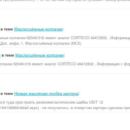
в теме
Маслосъёмные колпачки
:
ные колпачки 92049-016 имеют аналог CORTECO 49472832 . Информаци
 Доп. инфа: 1. Маслосъёмные колпачки (МСК)
е
в теме
Маслосъёмные колпачки
:
лпачки 92049-016 имеют аналог CORTECO 49472832 . Информация с фор
в теме
Низкая масляная пробка картера
:
лся туда пристроить резинометаллические шайбы USIT 12
log/164136669/detail.aspx) - не получилось: в отверстии картера сделана пр