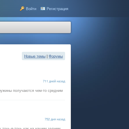
Войти
Регистрация
Новые темы
|
Форумы
711 дней назад
ружины получаются чем-то средним
752 дня назад
к точь-в-точь как на нашем заднем