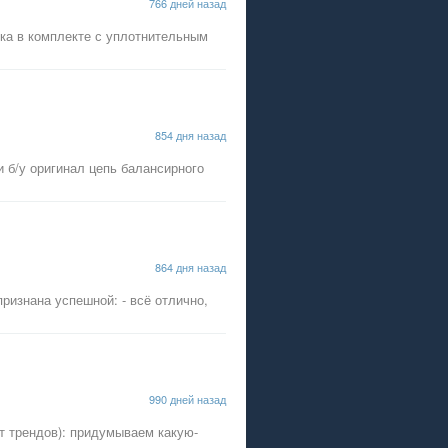
766 дней назад
бка в комплекте с уплотнительным
854 дня назад
 б/у оригинал цепь балансирного
864 дня назад
признана успешной: - всё отлично,
990 дней назад
от трендов): придумываем какую-