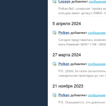
Lepage
добавляет
сообщени
Polkan:№2: суперская "пробка м
кольцом имеет артикул SWAG 109
5 апреля 2024
Polkan
добавляет
сообщение
Сегодня представилась возможн
вала Kawasaki 92057-1158 / 920
27 марта 2024
Polkan
добавляет
сообщение
P.S. (2024) За сезон (испытател
самодельная прокладка до сих п
21 ноября 2023
Polkan
добавляет
сообщение
P.S. Оказывается, это довольно