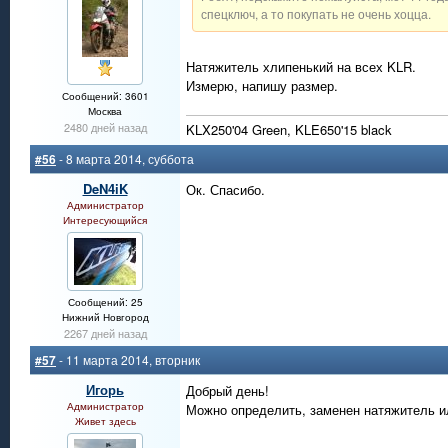
спецключ, а то покупать не очень хоцца.
Натяжитель хлипенький на всех KLR.
Измерю, напишу размер.
Сообщений: 3601
Москва
2480 дней назад
KLX250'04 Green, KLE650'15 black
#56
- 8 марта 2014, суббота
DeN4iK
Ок. Спасибо.
Администратор
Интересующийся
Сообщений: 25
Нижний Новгород
2267 дней назад
#57
- 11 марта 2014, вторник
Игорь
Добрый день!
Администратор
Можно определить, заменен натяжитель и
Живет здесь