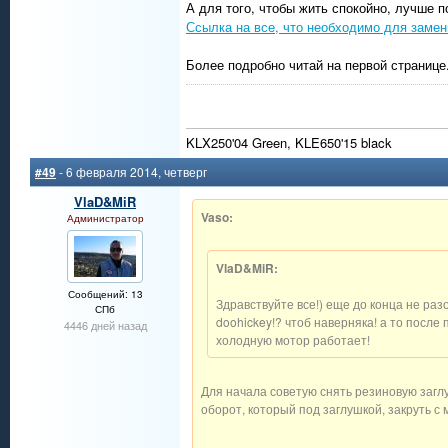
А для того, чтобы жить спокойно, лучше п
Ссылка на все, что необходимо для замен
Более подробно читай на первой странице
KLX250'04 Green, KLE650'15 black
#49
- 6 февраля 2014, четверг
VlaD&MiR
Vaso:
Администратор
VlaD&MiR:
Сообщений: 13
Здравствуйте все!) еще до конца не разо
СПб
doohickey!? чтоб наверняка! а то после 
4446 дней назад
холодную мотор работает!
Для начала советую снять резиновую заглуш
оборот, который под заглушкой, закруть с 