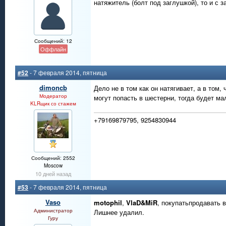
натяжитель (болт под заглушкой), то и с з
Сообщений: 12
Оффлайн
#52
- 7 февраля 2014, пятница
dimoncb
Дело не в том как он натягивает, а в том
Модератор
могут попасть в шестерни, тогда будет ма
KLRщик со стажем
+79169879795, 9254830944
Сообщений: 2552
Moscow
10 дней назад
#53
- 7 февраля 2014, пятница
Vaso
motophil
,
VlaD&MiR
, покупатьпродавать в
Администратор
Лишнее удалил.
Гуру