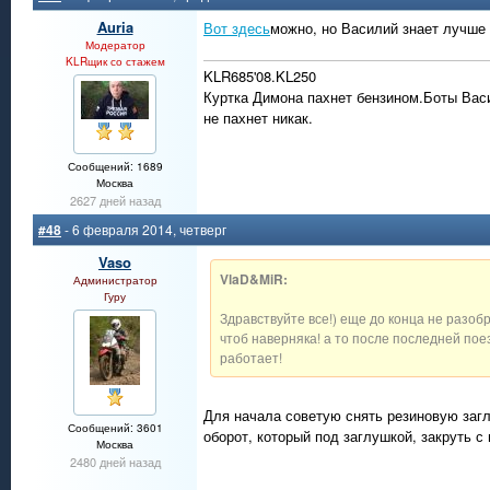
Auria
Вот здесь
можно, но Василий знает лучше 
Модератор
KLRщик со стажем
KLR685'08.KL250
Куртка Димона пахнет бензином.Боты Вас
не пахнет никак.
Сообщений: 1689
Москва
2627 дней назад
#48
- 6 февраля 2014, четверг
Vaso
VlaD&MiR:
Администратор
Гуру
Здравствуйте все!) еще до конца не разобра
чтоб наверняка! а то после последней поез
работает!
Для начала советую снять резиновую заглу
Сообщений: 3601
оборот, который под заглушкой, закруть с
Москва
2480 дней назад