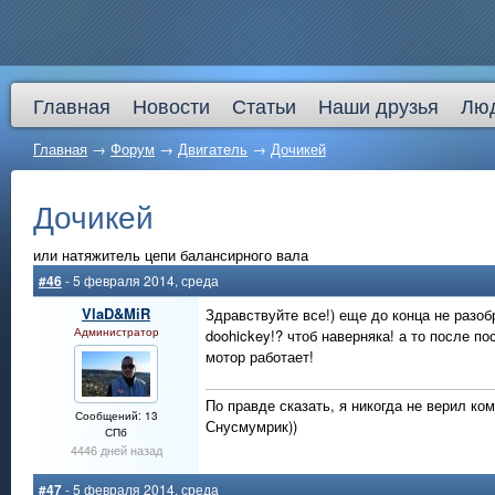
Главная
Новости
Статьи
Наши друзья
Лю
Главная
→
Форум
→
Двигатель
→
Дочикей
Дочикей
или натяжитель цепи балансирного вала
#46
- 5 февраля 2014, среда
VlaD&MiR
Здравствуйте все!) еще до конца не разобр
Администратор
doohickey!? чтоб наверняка! а то после п
мотор работает!
По правде сказать, я никогда не верил ко
Сообщений: 13
Снусмумрик))
СПб
4446 дней назад
#47
- 5 февраля 2014, среда