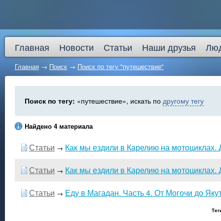
Главная
Новости
Статьи
Наши друзья
Лю
Главная
→
Поиск
→
Поиск по тегу "путешествие"
Поиск по тегу:
«путешествие», искать по
другому тегу
Найдено 4 материала
Статьи
Как мы ездили в Карелию на мотоциклах. Д
→
Статьи
Как мы ездили в Карелию на мотоциклах. Д
→
Статьи
Еду в Магадан. Часть 4. От Могочи до Яку
→
Тег