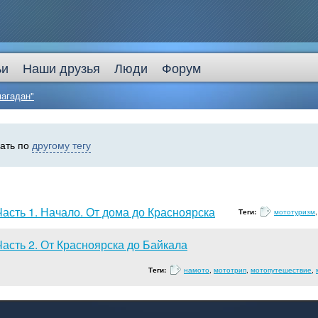
ьи
Наши друзья
Люди
Форум
магадан"
кать по
другому тегу
Часть 1. Начало. От дома до Красноярска
Теги:
мототуризм
Часть 2. От Красноярска до Байкала
Теги:
намото
,
мототрип
,
мотопутешествие
,