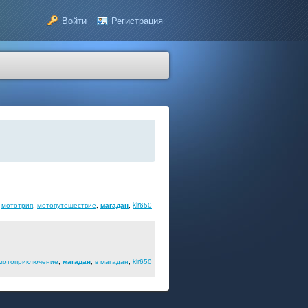
Войти
Регистрация
,
мототрип
,
мотопутешествие
,
магадан
,
klr650
мотоприключение
,
магадан
,
в магадан
,
klr650