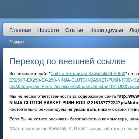
Главная
Новости
Статьи
Наши друзья
Лю
Главная
Переход по внешней ссылке
Вы покидаете сайт "
Cайт о мотоцикле Kawasaki KLR 650
" по 
EX250R-EX250-EX-250-NINJA-CLUTCH-BASKET-PUSH-ROD-/32
pt=Motorcycles_Parts_Accessories&hash=item4ae1f91488&vxp=m
Мы не несем ответственности за содержимое сайта
http:/www
NINJA-CLUTCH-BASKET-PUSH-ROD-/321618777224?pt=Motorc
настоятельно рекомендуем
не указывать
никаких своих личн
Если Вы не хотите рисковать безопасностью компьютера, на
"Cайт о мотоцикле Kawasaki KLR 650" всегда заботится о ваше