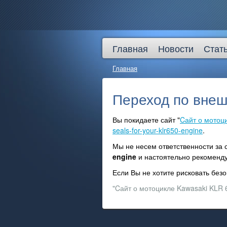
Главная
Новости
Стат
Главная
Переход по внеш
Вы покидаете сайт "
Cайт о мотоц
seals-for-your-klr650-engine
.
Мы не несем ответственности за
engine
и настоятельно рекомен
Если Вы не хотите рисковать бе
"Cайт о мотоцикле Kawasaki KLR 6