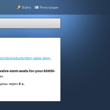
Войти
Регистрация
op/ols/products/viton-valve-stem-
valve-stem-seals-for-your-klr650-
ах.
ещены через
4
с.