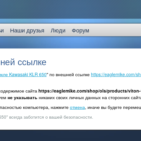
ьи
Наши друзья
Люди
Форум
ней ссылке
икле Kawasaki KLR 650
" по внешней ссылке
https://eaglemike.com/sh
 содержимое сайта
https://eaglemike.com/shop/ols/products/viton-
дуем
не указывать
никаких своих личных данных на сторонних сайт
зопасностью компьютера, нажмите
отмена
, иначе вы будете перем
50" всегда заботится о вашей безопасности.